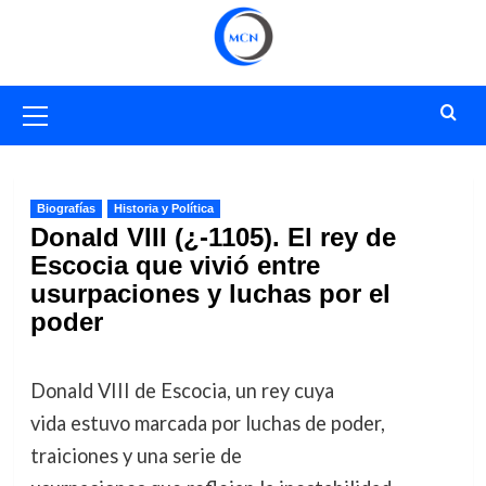
Saltar
al
contenido
Menú
primario
Biografías
Historia y Política
Donald VIII (¿-1105). El rey de
Escocia que vivió entre
usurpaciones y luchas por el
poder
Donald VIII de Escocia, un rey cuya
vida estuvo marcada por luchas de poder,
traiciones y una serie de