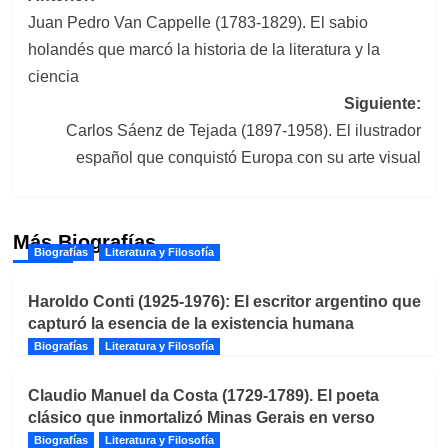
Juan Pedro Van Cappelle (1783-1829). El sabio
de
holandés que marcó la historia de la literatura y la
entradas
ciencia
Siguiente:
Carlos Sáenz de Tejada (1897-1958). El ilustrador
español que conquistó Europa con su arte visual
Más Biografías
Biografías
Literatura y Filosofía
Haroldo Conti (1925-1976): El escritor argentino que
capturó la esencia de la existencia humana
Biografías
Literatura y Filosofía
Claudio Manuel da Costa (1729-1789). El poeta
clásico que inmortalizó Minas Gerais en verso
Biografías
Literatura y Filosofía