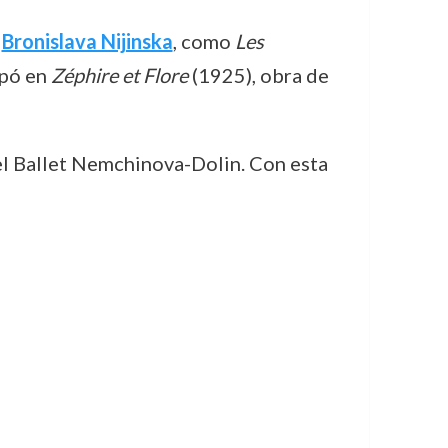
e
Bronislava Nijinska
, como
Les
ipó en
Zéphire et Flore
(1925), obra de
 el Ballet Nemchinova-Dolin. Con esta