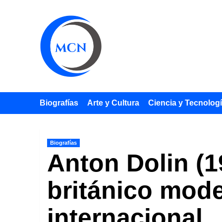
Saltar
al
contenido
Biografías
Arte y Cultura
Ciencia y Tecnolog
Biografías
Anton Dolin (19
británico mode
internacional