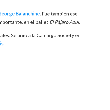
George Balanchine
. Fue también ese
mportante, en el ballet
El Pájaro Azul
.
ales. Se unió a la Camargo Society en
is
.