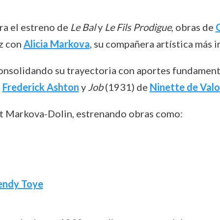
ra el estreno de
Le Bal
y
Le Fils Prodigue
, obras de
z con
Alicia Markova
, su compañera artística más i
consolidando su trayectoria con aportes fundament
e
Frederick Ashton
y
Job
(1931) de
Ninette de Valo
et Markova-Dolin, estrenando obras como:
ndy Toye