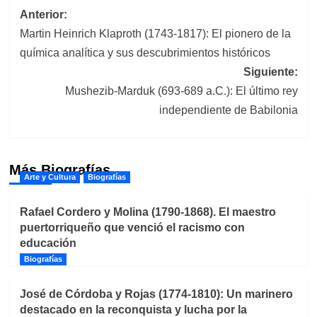
Navegación
Anterior:
Martin Heinrich Klaproth (1743-1817): El pionero de la
de
química analítica y sus descubrimientos históricos
entradas
Siguiente:
Mushezib-Marduk (693-689 a.C.): El último rey
independiente de Babilonia
Más Biografías
Arte y Cultura
Biografías
Rafael Cordero y Molina (1790-1868). El maestro
puertorriqueño que venció el racismo con
educación
Biografías
José de Córdoba y Rojas (1774-1810): Un marinero
destacado en la reconquista y lucha por la