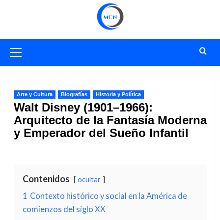
Saltar
al
contenido
Menú
primario
Arte y Cultura
Biografías
Historia y Política
Walt Disney (1901–1966):
Arquitecto de la Fantasía Moderna
y Emperador del Sueño Infantil
Contenidos
ocultar
1
Contexto histórico y social en la América de
comienzos del siglo XX