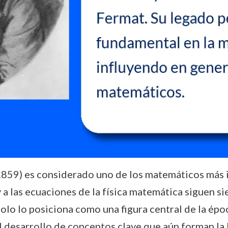
859) es considerado uno de los matemáticos más in
 a las ecuaciones de la física matemática siguen s
lo lo posiciona como una figura central de la époc
el desarrollo de conceptos clave que aún forman la