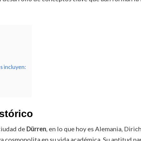
s incluyen:
stórico
ciudad de
Dürren
, en lo que hoy es Alemania, Diric
va cosmopolita en su vida académica. Su aptitud p