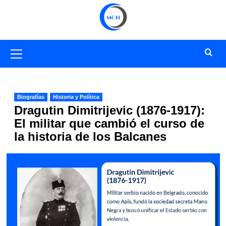
Saltar
al
contenido
Menú
primario
Biografías
Historia y Política
Dragutin Dimitrijevic (1876-1917):
El militar que cambió el curso de
la historia de los Balcanes