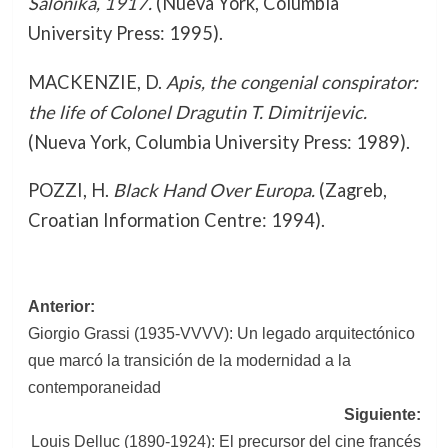
Salonika, 1917.
(Nueva York, Columbia
University Press: 1995).
MACKENZIE, D.
Apis, the congenial conspirator:
the life of Colonel Dragutin T. Dimitrijevic.
(Nueva York, Columbia University Press: 1989).
POZZI, H.
Black Hand Over Europa.
(Zagreb,
Croatian Information Centre: 1994).
Navegación
Anterior:
Giorgio Grassi (1935-VVVV): Un legado arquitectónico
de
que marcó la transición de la modernidad a la
entradas
contemporaneidad
Siguiente:
Louis Delluc (1890-1924): El precursor del cine francés