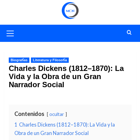
Saltar
al
contenido
Menú
primario
Biografías
Literatura y Filosofía
Charles Dickens (1812–1870): La
Vida y la Obra de un Gran
Narrador Social
Contenidos
ocultar
1
Charles Dickens (1812–1870): La Vida y la
Obra de un Gran Narrador Social