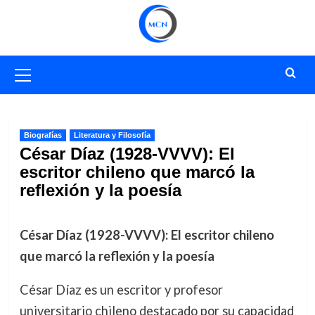
Saltar
al
contenido
Menú
primario
Biografías
Literatura y Filosofía
César Díaz (1928-VVVV): El
escritor chileno que marcó la
reflexión y la poesía
César Díaz (1928-VVVV): El escritor chileno
que marcó la reflexión y la poesía
César Díaz es un escritor y profesor
universitario chileno destacado por su capacidad