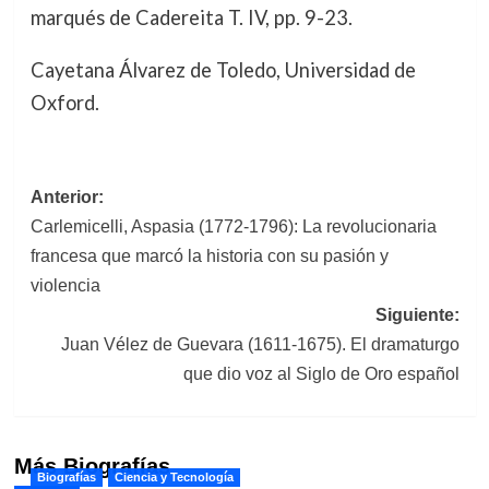
marqués de Cadereita T. IV, pp. 9-23.
Cayetana Álvarez de Toledo, Universidad de
Oxford.
Navegación
Anterior:
Carlemicelli, Aspasia (1772-1796): La revolucionaria
de
francesa que marcó la historia con su pasión y
entradas
violencia
Siguiente:
Juan Vélez de Guevara (1611-1675). El dramaturgo
que dio voz al Siglo de Oro español
Más Biografías
Biografías
Ciencia y Tecnología