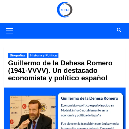
Saltar
al
contenido
Menú
primario
Biografías
Historia y Política
Guillermo de la Dehesa Romero
(1941-VVVV). Un destacado
economista y político español