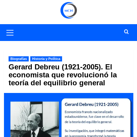
Saltar
al
contenido
Menú
primario
Biografías
Historia y Política
Gerard Debreu (1921-2005). El
economista que revolucionó la
teoría del equilibrio general