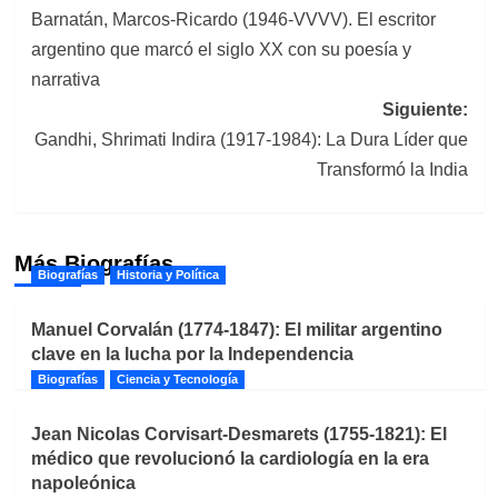
Barnatán, Marcos-Ricardo (1946-VVVV). El escritor
de
argentino que marcó el siglo XX con su poesía y
entradas
narrativa
Siguiente:
Gandhi, Shrimati Indira (1917-1984): La Dura Líder que
Transformó la India
Más Biografías
Biografías
Historia y Política
Manuel Corvalán (1774-1847): El militar argentino
clave en la lucha por la Independencia
Biografías
Ciencia y Tecnología
Jean Nicolas Corvisart-Desmarets (1755-1821): El
médico que revolucionó la cardiología en la era
napoleónica