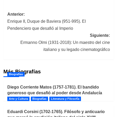
Navegación
Anterior:
Enrique II, Duque de Baviera (951-995). El
de
Pendenciero que desafió al Imperio
entradas
Siguiente:
Ermanno Olmi (1931-2018): Un maestro del cine
italiano y su legado cinematográfico
Más Biografías
Biografías
Diego Corriente Matos (1757-1781). El bandido
generoso que desafió al poder desde Andalucía
Arte y Cultura
Biografías
Literatura y Filosofía
Eduardi Corsini (1702-1765). Filósofo y anticuario