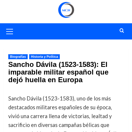
Saltar
al
contenido
Menú
primario
Biografías
Historia y Política
Sancho Dávila (1523-1583): El
imparable militar español que
dejó huella en Europa
Sancho Dávila (1523-1583), uno de los más
destacados militares españoles de su época,
vivió una carrera llena de victorias, lealtad y
sacrificio en diversas campañas bélicas que