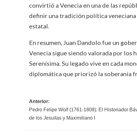
convirtió a Venecia en una de las repúb
definir una tradición política veneciana
estatal.
En resumen, Juan Dandolo fue un gobern
Venecia sigue siendo valorada por los h
Serenísima. Su legado vive en cada mon
diplomática que priorizó la soberanía f
Navegación
Anterior:
Pedro Felipe Wolf (1761-1808): El Historiador B
de
de los Jesuitas y Maximiliano I
entradas