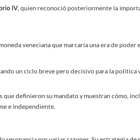
rio IV
, quien reconoció posteriormente la import
 moneda veneciana que marcaría una era de poder 
ando un ciclo breve pero decisivo para la política 
es que definieron su mandato y muestran cómo, inc
me e independiente.
o resonancia por varias razones. Su estrategia de