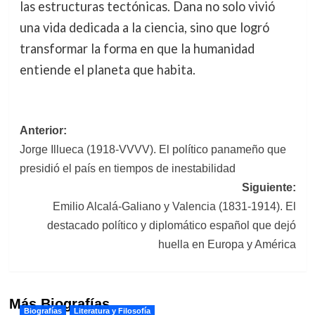
las estructuras tectónicas. Dana no solo vivió
una vida dedicada a la ciencia, sino que logró
transformar la forma en que la humanidad
entiende el planeta que habita.
Navegación
Anterior:
Jorge Illueca (1918-VVVV). El político panameño que
de
presidió el país en tiempos de inestabilidad
entradas
Siguiente:
Emilio Alcalá-Galiano y Valencia (1831-1914). El
destacado político y diplomático español que dejó
huella en Europa y América
Más Biografías
Biografías
Literatura y Filosofía