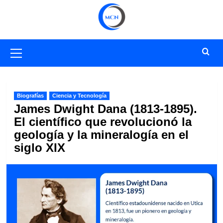
Saltar
al
contenido
Menú
primario
Biografías
Ciencia y Tecnología
James Dwight Dana (1813-1895).
El científico que revolucionó la
geología y la mineralogía en el
siglo XIX