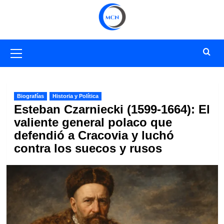
Saltar
al
contenido
Menú
primario
Biografías
Historia y Política
Esteban Czarniecki (1599-1664): El
valiente general polaco que
defendió a Cracovia y luchó
contra los suecos y rusos