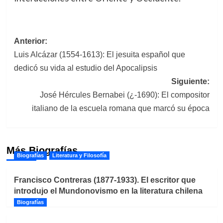
Navegación
Anterior:
Luis Alcázar (1554-1613): El jesuita español que
de
dedicó su vida al estudio del Apocalipsis
entradas
Siguiente:
José Hércules Bernabei (¿-1690): El compositor
italiano de la escuela romana que marcó su época
Más Biografías
Biografías
Literatura y Filosofía
Francisco Contreras (1877-1933). El escritor que
introdujo el Mundonovismo en la literatura chilena
Biografías