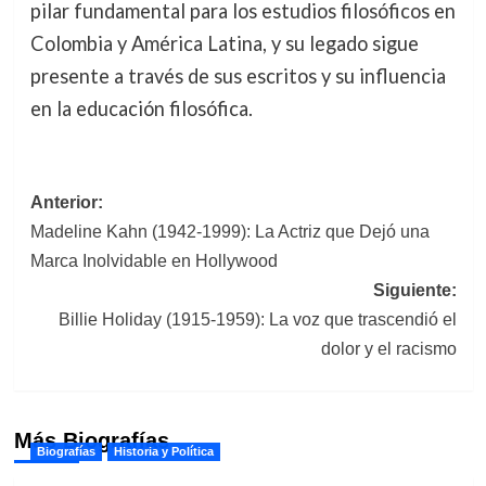
pilar fundamental para los estudios filosóficos en
Colombia y América Latina, y su legado sigue
presente a través de sus escritos y su influencia
en la educación filosófica.
Navegación
Anterior:
Madeline Kahn (1942-1999): La Actriz que Dejó una
de
Marca Inolvidable en Hollywood
entradas
Siguiente:
Billie Holiday (1915-1959): La voz que trascendió el
dolor y el racismo
Más Biografías
Biografías
Historia y Política