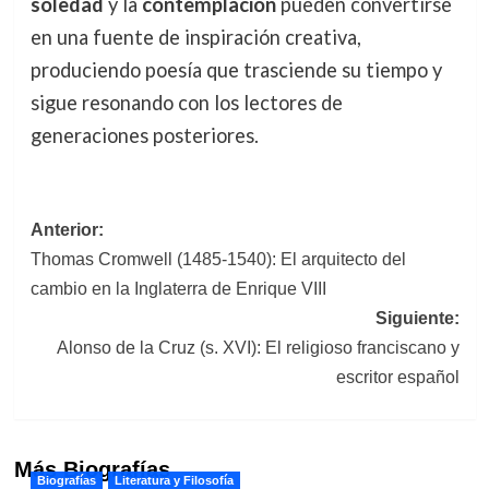
soledad
y la
contemplación
pueden convertirse
en una fuente de inspiración creativa,
produciendo poesía que trasciende su tiempo y
sigue resonando con los lectores de
generaciones posteriores.
Navegación
Anterior:
Thomas Cromwell (1485-1540): El arquitecto del
de
cambio en la Inglaterra de Enrique VIII
entradas
Siguiente:
Alonso de la Cruz (s. XVI): El religioso franciscano y
escritor español
Más Biografías
Biografías
Literatura y Filosofía