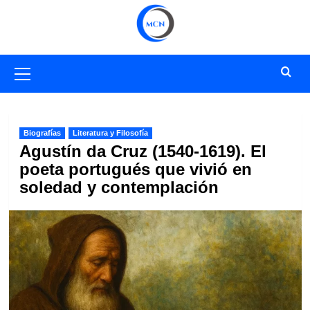
Saltar
al
contenido
Menú
primario
Biografías
Literatura y Filosofía
Agustín da Cruz (1540-1619). El
poeta portugués que vivió en
soledad y contemplación