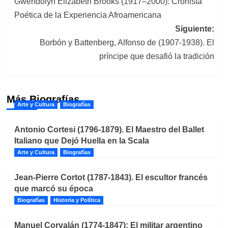
Gwendolyn Elizabeth Brooks (1917–2000): Cronista
de
Poética de la Experiencia Afroamericana
entradas
Siguiente:
Borbón y Battenberg, Alfonso de (1907-1938). El
príncipe que desafió la tradición
Más Biografías
Arte y Cultura
Biografías
Antonio Cortesi (1796-1879). El Maestro del Ballet
Italiano que Dejó Huella en la Scala
Arte y Cultura
Biografías
Jean-Pierre Cortot (1787-1843). El escultor francés
que marcó su época
Biografías
Historia y Política
Manuel Corvalán (1774-1847): El militar argentino