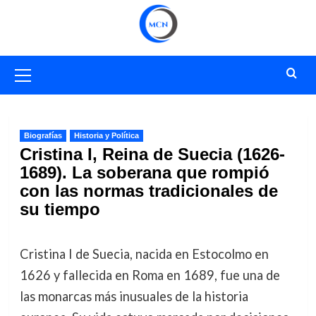
Saltar
al
contenido
Menú
primario
Biografías
Historia y Política
Cristina I, Reina de Suecia (1626-
1689). La soberana que rompió
con las normas tradicionales de
su tiempo
Cristina I de Suecia, nacida en Estocolmo en
1626 y fallecida en Roma en 1689, fue una de
las monarcas más inusuales de la historia