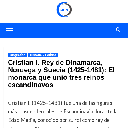
Saltar
al
contenido
Menú
primario
Biografías
Historia y Política
Cristian I. Rey de Dinamarca,
Noruega y Suecia (1425-1481): El
monarca que unió tres reinos
escandinavos
Cristian I. (1425-1481) fue una de las figuras
más trascendentales de Escandinavia durante la
Edad Media, conocido por su rol como rey de