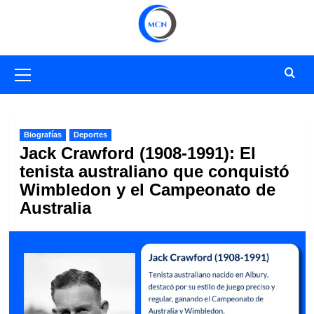
Saltar
al
contenido
Menú
primario
Biografías
Deportes
Jack Crawford (1908-1991): El
tenista australiano que conquistó
Wimbledon y el Campeonato de
Australia