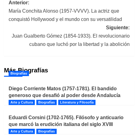
Navegación
Anterior:
María Conchita Alonso (1957-VVVV). La actriz que
de
conquistó Hollywood y el mundo con su versatilidad
entradas
Siguiente:
Juan Gualberto Gómez (1854-1933). El revolucionario
cubano que luchó por la libertad y la abolición
Más Biografías
Biografías
Diego Corriente Matos (1757-1781). El bandido
generoso que desafió al poder desde Andalucía
Arte y Cultura
Biografías
Literatura y Filosofía
Eduardi Corsini (1702-1765). Filósofo y anticuario
que marcó la erudición italiana del siglo XVIII
Arte y Cultura
Biografías