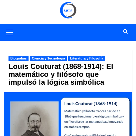
Saltar
al
contenido
Menú
primario
Biografías
Ciencia y Tecnología
Literatura y Filosofía
Louis Couturat (1868-1914): El
matemático y filósofo que
impulsó la lógica simbólica