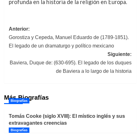
profunda en la historia de la religión en Europa.
Navegación
Anterior:
Gorostiza y Cepeda, Manuel Eduardo de (1789-1851).
de
El legado de un dramaturgo y político mexicano
entradas
Siguiente:
Baviera, Duque de: (630-695). El legado de los duques
de Baviera a lo largo de la historia
Más Biografías
Biografías
Tomás Cooke (siglo XVIII): El místico inglés y sus
extravagantes creencias
Biografías