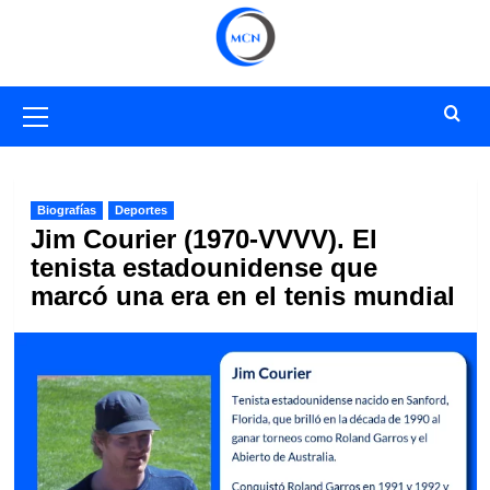
Saltar
al
contenido
Menú
primario
Biografías
Deportes
Jim Courier (1970-VVVV). El
tenista estadounidense que
marcó una era en el tenis mundial