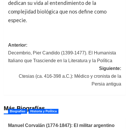
dedican su vida al entendimiento de la
complejidad biológica que nos define como
especie.
Navegación
Anterior:
Decembrio, Pier Candido (1399-1477). El Humanista
de
Italiano que Trasciende en la Literatura y la Política
entradas
Siguiente:
Ctesias (ca. 416-398 a.C.): Médico y cronista de la
Persia antigua
Más Biografías
Biografías
Historia y Política
Manuel Corvalán (1774-1847): El militar argentino