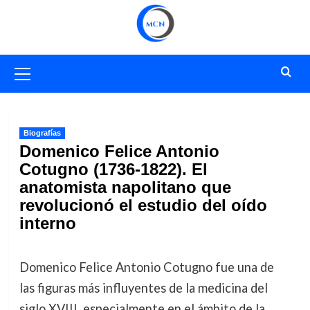
Saltar
al
contenido
Menú
primario
Biografías
Domenico Felice Antonio
Cotugno (1736-1822). El
anatomista napolitano que
revolucionó el estudio del oído
interno
Domenico Felice Antonio Cotugno fue una de
las figuras más influyentes de la medicina del
siglo XVIII, especialmente en el ámbito de la