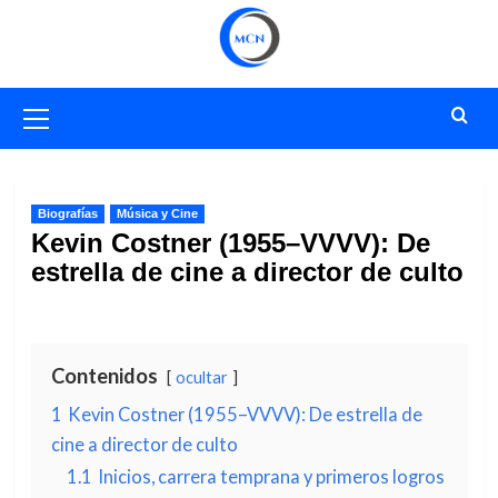
Saltar
al
contenido
Menú
primario
Biografías
Música y Cine
Kevin Costner (1955–VVVV): De
estrella de cine a director de culto
Contenidos
ocultar
1
Kevin Costner (1955–VVVV): De estrella de
cine a director de culto
1.1
Inicios, carrera temprana y primeros logros