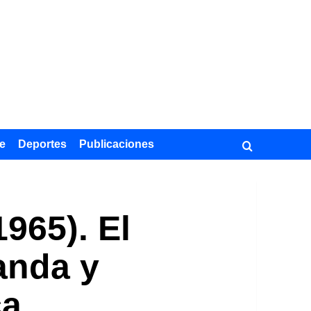
e
Deportes
Publicaciones
965). El
landa y
ca