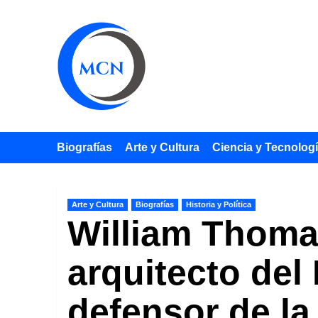
Saltar
al
contenido
Biografías
Arte y Cultura
Ciencia y Tecnolog
Arte y Cultura
Biografías
Historia y Política
William Thoma
arquitecto del
defensor de la