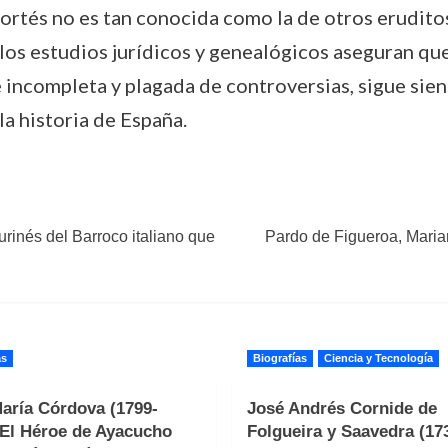
Cortés no es tan conocida como la de otros eruditos
 los estudios jurídicos y genealógicos aseguran que
e incompleta y plagada de controversias, sigue sien
la historia de España.
rinés del Barroco italiano que
Pardo de Figueroa, Marian
as
Biografías
Ciencia y Tecnología
aría Córdova (1799-
José Andrés Cornide de
 El Héroe de Ayacucho
Folgueira y Saavedra (17