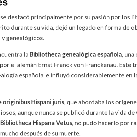
es
s se destacó principalmente por su pasión por los l
crito durante su vida, dejó un legado en forma de o
s y genealógicos.
ncuentra la
Bibliotheca genealógica española
, una
por el alemán Ernst Franck von Franckenau. Este t
alogía española, e influyó considerablemente en la
 originibus Hispani juris
, que abordaba los orígene
iosos, aunque nunca se publicó durante la vida de
a
Bibliotheca Hispana Vetus
, no pudo hacerlo por r
a mucho después de su muerte.