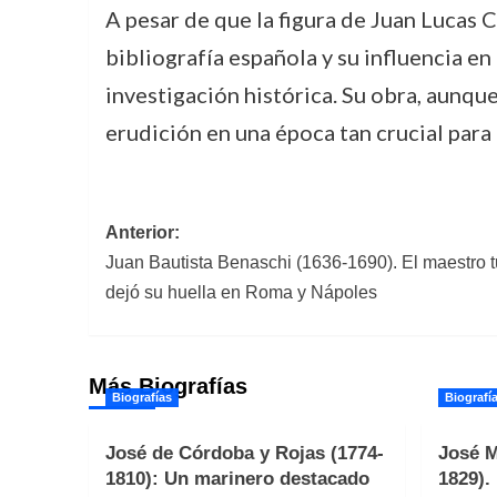
A pesar de que la figura de Juan Lucas 
bibliografía española y su influencia en
investigación histórica. Su obra, aunqu
erudición en una época tan crucial para 
Navegación
Anterior:
Juan Bautista Benaschi (1636-1690). El maestro tu
de
dejó su huella en Roma y Nápoles
entradas
Más Biografías
Biografías
Biografí
José de Córdoba y Rojas (1774-
José M
1810): Un marinero destacado
1829).