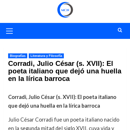
Saltar
al
contenido
Menú
primario
Biografías
Literatura y Filosofía
Corradi, Julio César (s. XVII): El
poeta italiano que dejó una huella
en la lírica barroca
Corradi, Julio César (s. XVII): El poeta italiano
que dejó una huella en la lírica barroca
Julio César Corradi fue un poeta italiano nacido
en la segunda mitad del siglo XVII, cuya vida y