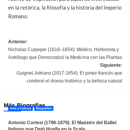
en la retórica, la filosofía y la historia del Imperio
Romano.
Navegación
Anterior:
Nicholas Culpeper (1616–1654): Médico, Herborista y
de
Astrólogo que Democratizó la Medicina con las Plantas
entradas
Siguiente:
Guignet, Adriano (1817-1854): El pintor francés que
combinó el drama histórico y la belleza natural
Más Biografías
Arte y Cultura
Biografías
Antonio Cortesi (1796-1879). El Maestro del Ballet
Italiano que Dejó Huella en la Scala