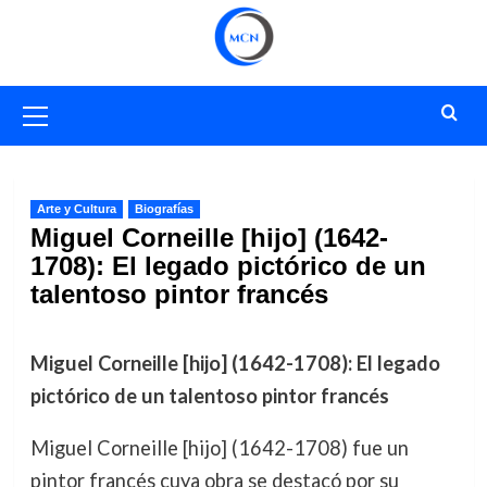
Saltar
al
contenido
Menú
primario
Arte y Cultura
Biografías
Miguel Corneille [hijo] (1642-
1708): El legado pictórico de un
talentoso pintor francés
Miguel Corneille [hijo] (1642-1708): El legado
pictórico de un talentoso pintor francés
Miguel Corneille [hijo] (1642-1708) fue un
pintor francés cuya obra se destacó por su