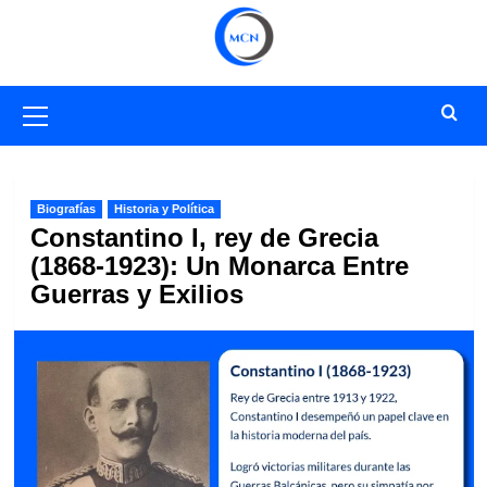
Saltar
al
contenido
Menú
primario
Biografías
Historia y Política
Constantino I, rey de Grecia
(1868-1923): Un Monarca Entre
Guerras y Exilios