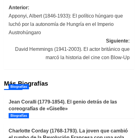
Navegación
Anterior:
Apponyi, Albert (1846-1933): El político húngaro que
de
luchó por la autonomía de Hungría en el Imperio
entradas
Austrohúngaro
Siguiente:
David Hemmings (1941-2003). El actor británico que
marcó la historia del cine con Blow-Up
Más Biografías
Biografías
Jean Coralli (1779-1854). El genio detrás de las
coreografías de «Giselle»
Biografías
Charlotte Corday (1768-1793). La joven que cambió
el rumbo de la Revolución Francesa con una sola