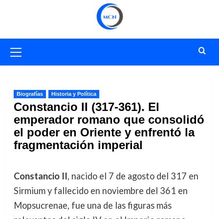
Saltar
al
contenido
Menú
primario
Biografías
Historia y Política
Constancio II (317-361). El
emperador romano que consolidó
el poder en Oriente y enfrentó la
fragmentación imperial
Constancio II
, nacido el 7 de agosto del 317 en
Sirmium y fallecido en noviembre del 361 en
Mopsucrenae, fue una de las figuras más