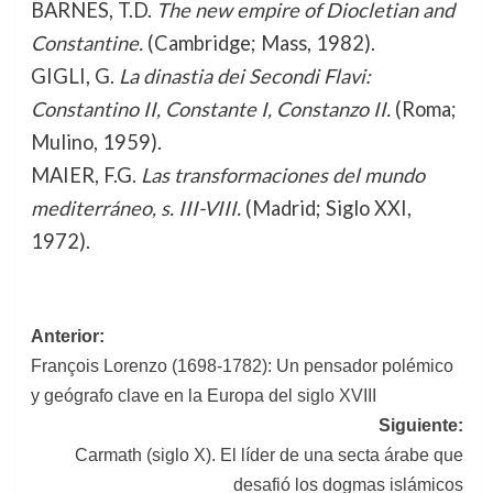
BARNES, T.D.
The new empire of Diocletian and
Constantine.
(Cambridge; Mass, 1982).
GIGLI, G.
La dinastia dei Secondi Flavi:
Constantino II, Constante I, Constanzo II.
(Roma;
Mulino, 1959).
MAIER, F.G.
Las transformaciones del mundo
mediterráneo, s. III-VIII.
(Madrid; Siglo XXI,
1972).
Navegación
Anterior:
François Lorenzo (1698-1782): Un pensador polémico
de
y geógrafo clave en la Europa del siglo XVIII
entradas
Siguiente:
Carmath (siglo X). El líder de una secta árabe que
desafió los dogmas islámicos