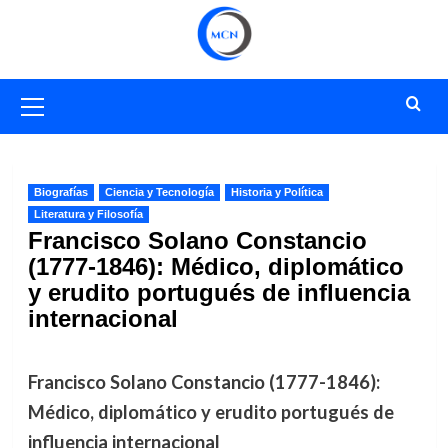
Saltar
al
contenido
Menú
primario
Biografías
Ciencia y Tecnología
Historia y Política
Literatura y Filosofía
Francisco Solano Constancio
(1777-1846): Médico, diplomático
y erudito portugués de influencia
internacional
Francisco Solano Constancio (1777-1846):
Médico, diplomático y erudito portugués de
influencia internacional