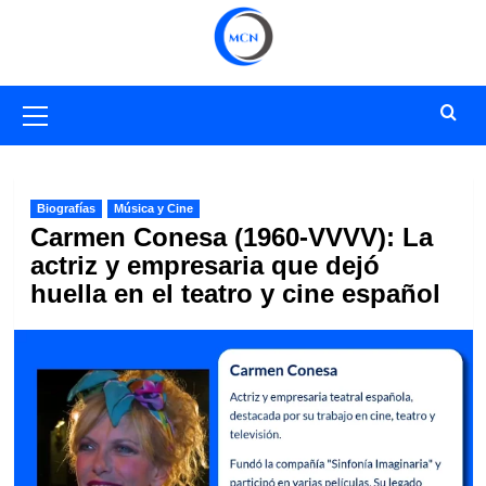
Saltar
al
contenido
Menú
primario
Biografías
Música y Cine
Carmen Conesa (1960-VVVV): La
actriz y empresaria que dejó
huella en el teatro y cine español