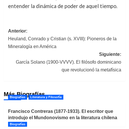
entender la dinámica de poder de aquel tiempo.
Navegación
Anterior:
Heuland, Conrado y Cristian (s. XVIII): Pioneros de la
de
Mineralogía en América
entradas
Siguiente:
García Solano (1900-VVVV). El filósofo dominicano
que revolucionó la metafísica
Más Biografías
Biografías
Literatura y Filosofía
Francisco Contreras (1877-1933). El escritor que
introdujo el Mundonovismo en la literatura chilena
Biografías