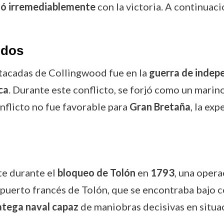
ió irremediablemente
con la victoria. A continuac
idos
tacadas de Collingwood fue en la
guerra de indep
ca
. Durante este conflicto, se forjó como un mari
onflicto no fue favorable para
Gran Bretaña
, la ex
e durante el
bloqueo de Tolón
en
1793
, una opera
puerto francés de Tolón, que se encontraba bajo c
atega naval capaz
de maniobras decisivas en situac