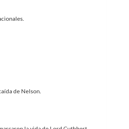
acionales.
 caída de Nelson.
arcaron la vida de Lord Cuthbert