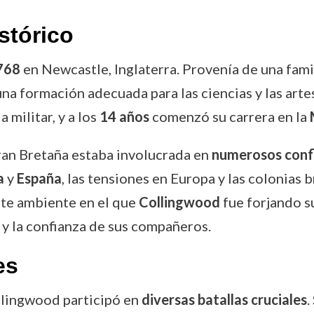
stórico
768
en Newcastle, Inglaterra. Provenía de una fami
 una formación adecuada para las ciencias y las art
 militar, y a los
14 años
comenzó su carrera en la
Gran Bretaña estaba involucrada en
numerosos confl
a
y
España
, las tensiones en Europa y las colonias 
ste ambiente en el que
Collingwood
fue forjando s
 y la confianza de sus compañeros.
es
ollingwood participó en
diversas batallas cruciales
.