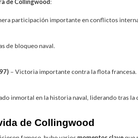
rera de Collingwood
:
era participación importante en conflictos intern
s de bloqueo naval.
797)
– Victoria importante contra la flota francesa.
ado inmortal en la historia naval, liderando tras la
vida de Collingwood
icieron famoso, hubo varios
momentos clave
que m