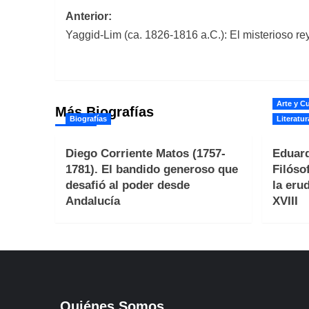
Navegación
Anterior:
Yaggid-Lim (ca. 1826-1816 a.C.): El misterioso re
de
entradas
Arte y Cu
Más Biografías
Biografías
Literatur
Diego Corriente Matos (1757-
Eduard
1781). El bandido generoso que
Filóso
desafió al poder desde
la erud
Andalucía
XVIII
Quiénes Somos