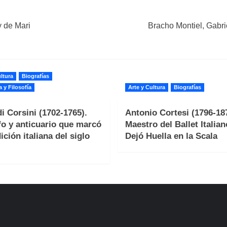
y de Mari
Bracho Montiel, Gabrie
ltura
Biografías
a y Filosofía
Arte y Cultura
Biografías
i Corsini (1702-1765).
Antonio Cortesi (1796-187
fo y anticuario que marcó
Maestro del Ballet Italia
ición italiana del siglo
Dejó Huella en la Scala