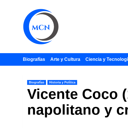
Saltar
al
contenido
Biografías
Arte y Cultura
Ciencia y Tecnolog
Biografías
Historia y Política
Vicente Coco (
napolitano y c