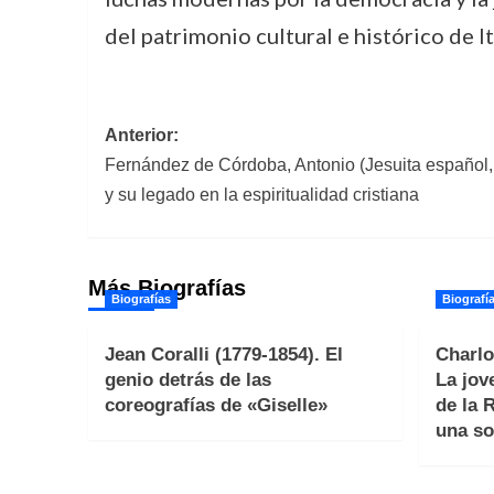
del patrimonio cultural e histórico de I
Navegación
Anterior:
Fernández de Córdoba, Antonio (Jesuita español, 
de
y su legado en la espiritualidad cristiana
entradas
Más Biografías
Biografías
Biografí
Jean Coralli (1779-1854). El
Charlo
genio detrás de las
La jov
coreografías de «Giselle»
de la 
una so