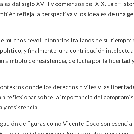
ales del siglo XVIII y comienzos del XIX. La «Histo
mbién refleja la perspectiva y los ideales de una
e muchos revolucionarios italianos de su tiempo: e
o político, y finalmente, una contribución intelect
n símbolo de resistencia, de lucha por la libertad
contextos donde los derechos civiles y las libert
 a reflexionar sobre la importancia del compromiso 
y resistencia.
ulgación de figuras como Vicente Coco son esencial
justicia social en Europa. Su vida y obra merecen 