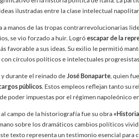
gnificativo en la historia política de Italia. La pa
ideas ilustradas entre la clase intelectual napolita
a a manos de las tropas contrarrevolucionarias lide
s, se vio forzado a huir. Logró
escapar de la repr
s favorable a sus ideas. Su exilio le permitió man
con círculos políticos e intelectuales progresistas
 y durante el reinado de
José Bonaparte
, quien fu
cargos públicos
. Estos empleos reflejan tanto su r
 de poder impuestas por el régimen napoleónico en e
al campo de la historiografía fue su obra
«Historia
mano sobre los dramáticos cambios políticos vivid
te texto representa un testimonio esencial para c