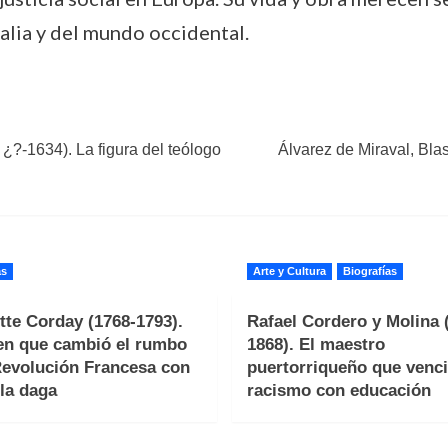
talia y del mundo occidental.
¿?-1634). La figura del teólogo
Álvarez de Miraval, Blas
as
Arte y Cultura
Biografías
tte Corday (1768-1793).
Rafael Cordero y Molina 
en que cambió el rumbo
1868). El maestro
Revolución Francesa con
puertorriqueño que venci
la daga
racismo con educación