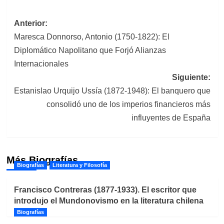
Navegación
Anterior:
Maresca Donnorso, Antonio (1750-1822): El
de
Diplomático Napolitano que Forjó Alianzas
entradas
Internacionales
Siguiente:
Estanislao Urquijo Ussía (1872-1948): El banquero que
consolidó uno de los imperios financieros más
influyentes de España
Más Biografías
Biografías
Literatura y Filosofía
Francisco Contreras (1877-1933). El escritor que
introdujo el Mundonovismo en la literatura chilena
Biografías