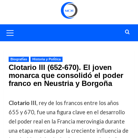
Saltar
al
contenido
Menú
primario
Biografías
Historia y Política
Clotario III (652-670). El joven
monarca que consolidó el poder
franco en Neustria y Borgoña
Clotario III
, rey de los francos entre los años
655 y 670, fue una figura clave en el desarrollo
del poder real en la Francia merovingia durante
una etapa marcada por la creciente influencia de