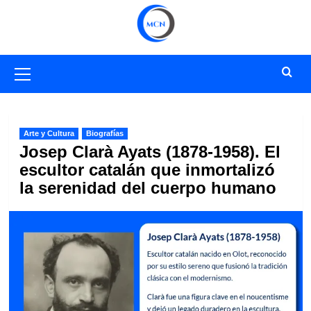
Saltar
al
contenido
Menú
primario
Arte y Cultura
Biografías
Josep Clarà Ayats (1878-1958). El
escultor catalán que inmortalizó
la serenidad del cuerpo humano