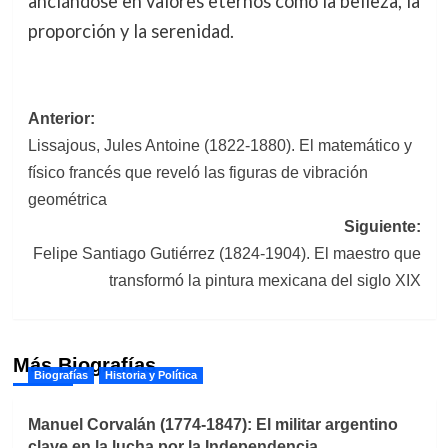
anclándose en valores eternos como la belleza, la
proporción y la serenidad.
Navegación
Anterior:
Lissajous, Jules Antoine (1822-1880). El matemático y
de
físico francés que reveló las figuras de vibración
entradas
geométrica
Siguiente:
Felipe Santiago Gutiérrez (1824-1904). El maestro que
transformó la pintura mexicana del siglo XIX
Más Biografías
Biografías
Historia y Política
Manuel Corvalán (1774-1847): El militar argentino
clave en la lucha por la Independencia