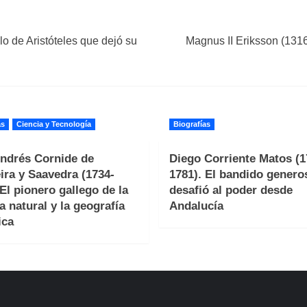
lo de Aristóteles que dejó su
Magnus II Eriksson (1316
as
Ciencia y Tecnología
Biografías
ndrés Cornide de
Diego Corriente Matos (1
ira y Saavedra (1734-
1781). El bandido genero
 El pionero gallego de la
desafió al poder desde
a natural y la geografía
Andalucía
ica