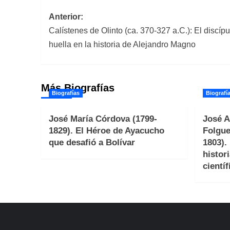
Navegación
Anterior:
Calístenes de Olinto (ca. 370-327 a.C.): El discípu
de
huella en la historia de Alejandro Magno
entradas
Más Biografías
Biografías
Biografí
José María Córdova (1799-
José A
1829). El Héroe de Ayacucho
Folgue
que desafió a Bolívar
1803).
histori
científ