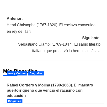
Navegación
Anterior:
Henri Christophe (1767-1820). El esclavo convertido
de
en rey de Haití
entradas
Siguiente:
Sebastiano Ciampi (1769-1847). El sabio literato
italiano que preservó la herencia clásica
Más Biografías
Arte y Cultura
Biografías
Rafael Cordero y Molina (1790-1868). El maestro
puertorriqueño que venció el racismo con
educación
Biografías