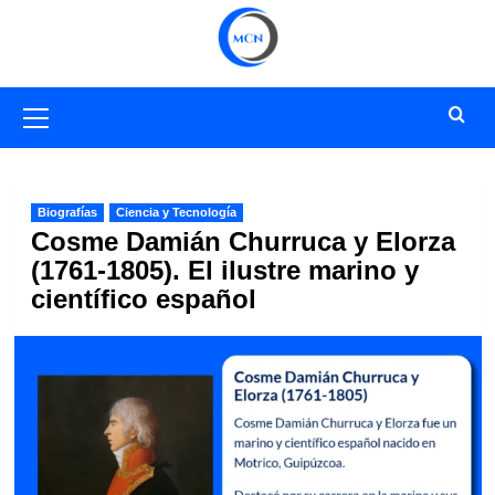
Saltar
al
contenido
Menú
primario
Biografías
Ciencia y Tecnología
Cosme Damián Churruca y Elorza
(1761-1805). El ilustre marino y
científico español