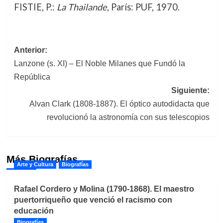
FISTIE, P.:
La Thailande
, París: PUF, 1970.
Navegación
Anterior:
Lanzone (s. XI) – El Noble Milanes que Fundó la
de
República
entradas
Siguiente:
Alvan Clark (1808-1887). El óptico autodidacta que
revolucionó la astronomía con sus telescopios
Más Biografías
Arte y Cultura
Biografías
Rafael Cordero y Molina (1790-1868). El maestro
puertorriqueño que venció el racismo con
educación
Biografías