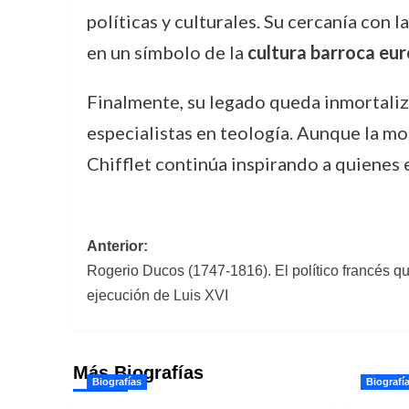
políticas y culturales. Su cercanía con 
en un símbolo de la
cultura barroca eu
Finalmente, su legado queda inmortaliza
especialistas en teología. Aunque la m
Chifflet continúa inspirando a quienes 
Navegación
Anterior:
Rogerio Ducos (1747-1816). El político francés q
de
ejecución de Luis XVI
entradas
Más Biografías
Biografías
Biografí