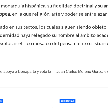
la monarquía hispánica, su fidelidad doctrinal y su
ropea
, en la que religión, arte y poder se entrelaza
do en sus textos, los cuales siguen siendo objeto 
odernidad haya relegado su nombre al ámbito acad
exploran el rico mosaico del pensamiento cristian
ue apoyó a Bonaparte y votó la
Juan Carlos Moreno González 
as
Biografías