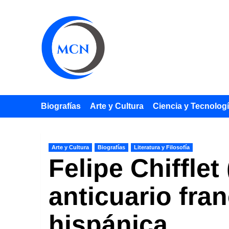
Saltar
al
contenido
Biografías
Arte y Cultura
Ciencia y Tecnolog
Arte y Cultura
Biografías
Literatura y Filosofía
Felipe Chifflet
anticuario fra
hispánica