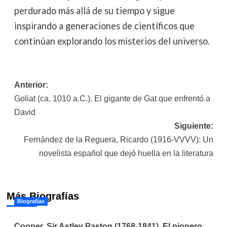
perdurado más allá de su tiempo y sigue
inspirando a generaciones de científicos que
continúan explorando los misterios del universo.
Navegación
Anterior:
Goliat (ca. 1010 a.C.). El gigante de Gat que enfrentó a
de
David
entradas
Siguiente:
Fernández de la Reguera, Ricardo (1916-VVVV): Un
novelista español que dejó huella en la literatura
Más Biografías
Biografías
Cooper, Sir Astley Paston (1768-1841). El pionero