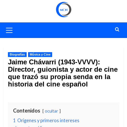
Saltar
al
contenido
Menú
primario
Biografías
Música y Cine
Jaime Chávarri (1943-VVVV):
Director, guionista y actor de cine
que trazó su propia senda en la
historia del cine español
Contenidos
ocultar
1
Orígenes y primeros intereses