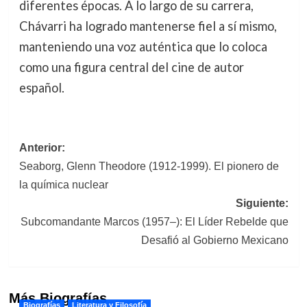
diferentes épocas. A lo largo de su carrera,
Chávarri ha logrado mantenerse fiel a sí mismo,
manteniendo una voz auténtica que lo coloca
como una figura central del cine de autor
español.
Navegación
Anterior:
Seaborg, Glenn Theodore (1912-1999). El pionero de
de
la química nuclear
entradas
Siguiente:
Subcomandante Marcos (1957–): El Líder Rebelde que
Desafió al Gobierno Mexicano
Más Biografías
Biografías
Literatura y Filosofía