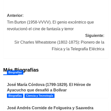
Navegación
Anterior:
Tim Burton (1958-VVVV). El genio excéntrico que
de
revolucionó el cine de fantasía y terror
entradas
Siguiente:
Sir Charles Wheatstone (1802-1875): Pionero de la
Física y la Telegrafía Eléctrica
Más Biografías
Biografías
José María Córdova (1799-1829). El Héroe de
Ayacucho que desafió a Bolívar
Biografías
Ciencia y Tecnología
José Andrés Cornide de Folgueira y Saavedra